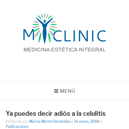
Saltar
al
contenido
MENÚ
Ya puedes decir adiós a la celulitis
Publicado por
Marina Martín Fernández
el
16 enero, 2018
en
Publicaciones